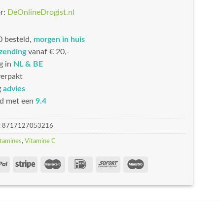
r:
DeOnlineDrogist.nl
 besteld,
morgen in huis
rzending
vanaf € 20,-
g in
NL & BE
erpakt
g
advies
d met een
9.4
:
8717127053216
tamines
,
Vitamine C