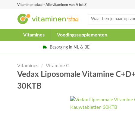
Skip
Vitaminentotaal - Alle vitaminen van A tot Z
to
Zoeken
content
naar:
Vitamines
Voedingssupplementen
Bezorging in NL & BE
Vitamines
/
Vitamine C
Vedax Liposomale Vitamine C+D
30KTB