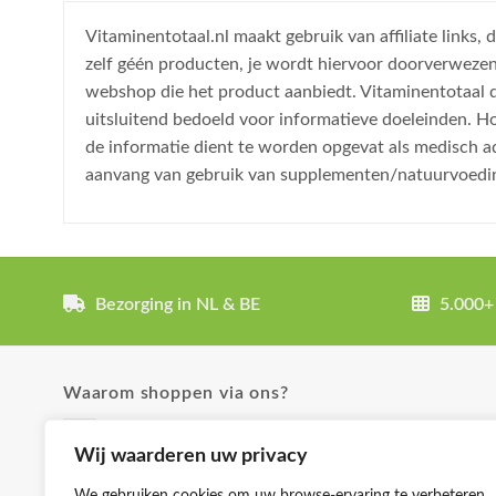
Vitaminentotaal.nl maakt gebruik van affiliate links
zelf géén producten, je wordt hiervoor doorverweze
webshop die het product aanbiedt. Vitaminentotaal do
uitsluitend bedoeld voor informatieve doeleinden. H
de informatie dient te worden opgevat als medisch a
aanvang van gebruik van supplementen/natuurvoedi
Bezorging in NL & BE
5.000+
Waarom shoppen via ons?
✓ Uitgebreide product omschrijvingen
Wij waarderen uw privacy
✓ Groot aanbod en lage prijzen