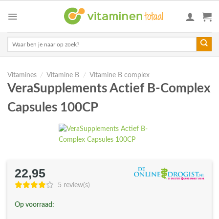
Skip
to
content
Zoeken
naar:
Vitamines
/
Vitamine B
/
Vitamine B complex
VeraSupplements Actief B-Complex
Capsules 100CP
22,95
5 review(s)
Op voorraad: