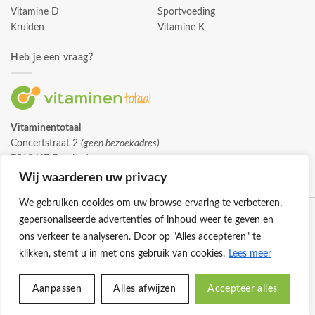
Vitamine D
Sportvoeding
Kruiden
Vitamine K
Heb je een vraag?
Vitaminentotaal
Concertstraat 2
(geen bezoekadres)
7512 HZ Enschede
info@vitaminentotaal.nl
Wij waarderen uw privacy
We gebruiken cookies om uw browse-ervaring te verbeteren,
gepersonaliseerde advertenties of inhoud weer te geven en
ons verkeer te analyseren. Door op "Alles accepteren" te
klikken, stemt u in met ons gebruik van cookies.
Lees meer
Klantenservice
Cookies
Privacybeleid
Disclaimer
Aanpassen
Alles afwijzen
Accepteer alles
© 2026 -
Vitaminentotaal.nl