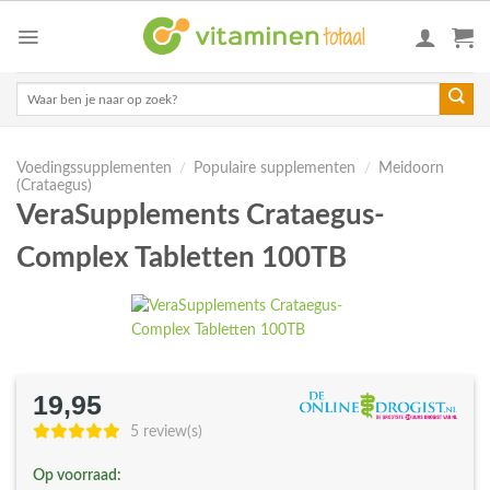
Skip
to
content
Zoeken
naar:
Voedingssupplementen
/
Populaire supplementen
/
Meidoorn
(Crataegus)
VeraSupplements Crataegus-
Complex Tabletten 100TB
19,95
5 review(s)
Op voorraad: