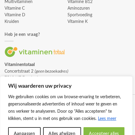
Multivitaminen
Vitamine B12
Vitamine C
Aminozuren
Vitamine D
Sportvoeding
Kruiden
Vitamine K
Heb je een vraag?
Vitaminentotaal
Concertstraat 2
(geen bezoekadres)
7512 HZ Enschede
info@vitaminentotaal.nl
Wij waarderen uw privacy
We gebruiken cookies om uw browse-ervaring te verbeteren,
gepersonaliseerde advertenties of inhoud weer te geven en
ons verkeer te analyseren. Door op "Alles accepteren" te
klikken, stemt u in met ons gebruik van cookies.
Lees meer
Klantenservice
Cookies
Privacybeleid
Disclaimer
Aanpassen
Alles afwijzen
Accepteer alles