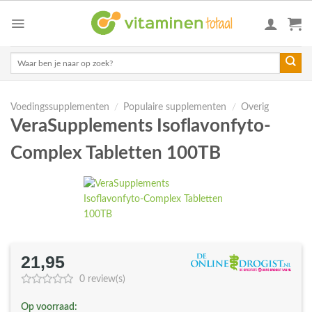
Skip
to
content
Zoeken
naar:
Voedingssupplementen
/
Populaire supplementen
/
Overig
VeraSupplements Isoflavonfyto-
Complex Tabletten 100TB
21,95
0 review(s)
Op voorraad: