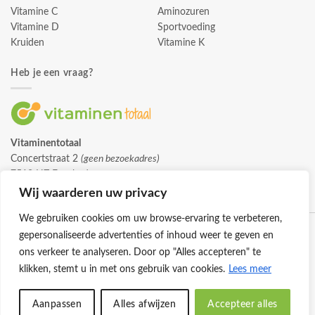
Vitamine C
Aminozuren
Vitamine D
Sportvoeding
Kruiden
Vitamine K
Heb je een vraag?
Vitaminentotaal
Concertstraat 2
(geen bezoekadres)
7512 HZ Enschede
info@vitaminentotaal.nl
Wij waarderen uw privacy
We gebruiken cookies om uw browse-ervaring te verbeteren,
gepersonaliseerde advertenties of inhoud weer te geven en
ons verkeer te analyseren. Door op "Alles accepteren" te
klikken, stemt u in met ons gebruik van cookies.
Lees meer
Klantenservice
Cookies
Privacybeleid
Disclaimer
Aanpassen
Alles afwijzen
Accepteer alles