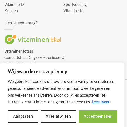
Vitamine D
Sportvoeding
Kruiden
Vitamine K
Heb je een vraag?
Vitaminentotaal
Concertstraat 2
(geen bezoekadres)
7512 HZ Enschede
info@vitaminentotaal.nl
Wij waarderen uw privacy
We gebruiken cookies om uw browse-ervaring te verbeteren,
gepersonaliseerde advertenties of inhoud weer te geven en
ons verkeer te analyseren. Door op "Alles accepteren" te
klikken, stemt u in met ons gebruik van cookies.
Lees meer
Klantenservice
Cookies
Privacybeleid
Disclaimer
Aanpassen
Alles afwijzen
Accepteer alles
© 2026 -
Vitaminentotaal.nl