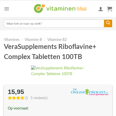
Skip
to
content
Zoeken
naar:
Vitamines
/
Vitamine B
/
Vitamine B2
VeraSupplements Riboflavine+
Complex Tabletten 100TB
15,95
5 review(s)
Op voorraad: