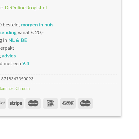
r:
DeOnlineDrogist.nl
 besteld,
morgen in huis
rzending
vanaf € 20,-
g in
NL & BE
erpakt
g
advies
d met een
9.4
:
8718347350093
tamines
,
Chroom