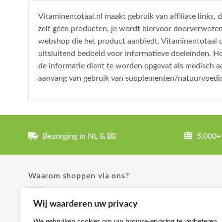
Vitaminentotaal.nl maakt gebruik van affiliate links
zelf géén producten, je wordt hiervoor doorverweze
webshop die het product aanbiedt. Vitaminentotaal do
uitsluitend bedoeld voor informatieve doeleinden. H
de informatie dient te worden opgevat als medisch a
aanvang van gebruik van supplementen/natuurvoedi
Bezorging in NL & BE
5.000+
Waarom shoppen via ons?
✓ Uitgebreide product omschrijvingen
Wij waarderen uw privacy
✓ Groot aanbod en lage prijzen