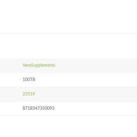
VeraSupplements
100TB
23519
8718347350093