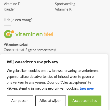
Vitamine D
Sportvoeding
Kruiden
Vitamine K
Heb je een vraag?
Vitaminentotaal
Concertstraat 2
(geen bezoekadres)
7512 HZ Enschede
info@vitaminentotaal.nl
Wij waarderen uw privacy
We gebruiken cookies om uw browse-ervaring te verbeteren,
gepersonaliseerde advertenties of inhoud weer te geven en
ons verkeer te analyseren. Door op "Alles accepteren" te
klikken, stemt u in met ons gebruik van cookies.
Lees meer
Klantenservice
Cookies
Privacybeleid
Disclaimer
Aanpassen
Alles afwijzen
Accepteer alles
© 2026 -
Vitaminentotaal.nl