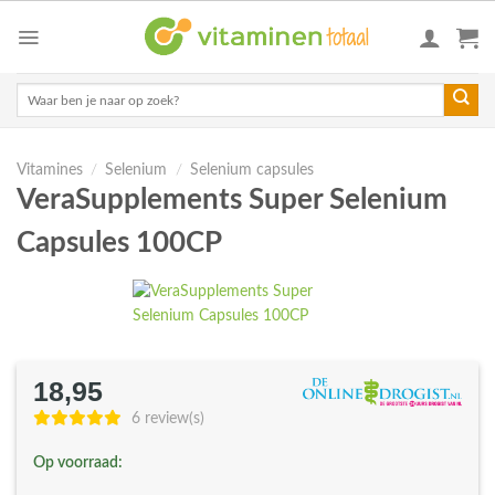
Skip
to
content
Zoeken
naar:
Vitamines
/
Selenium
/
Selenium capsules
VeraSupplements Super Selenium
Capsules 100CP
18,95
6 review(s)
Op voorraad: