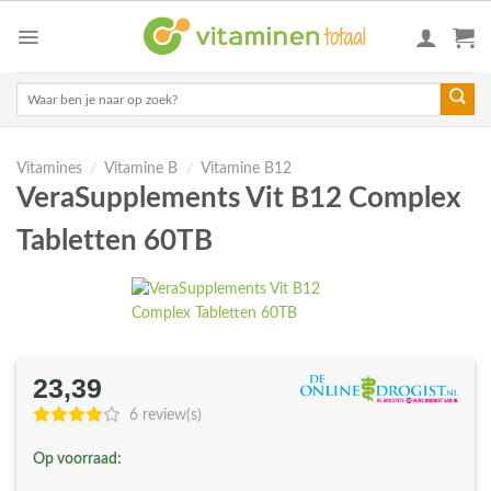
Skip
to
content
Zoeken
naar:
Vitamines
/
Vitamine B
/
Vitamine B12
VeraSupplements Vit B12 Complex
Tabletten 60TB
23,39
6 review(s)
Op voorraad: