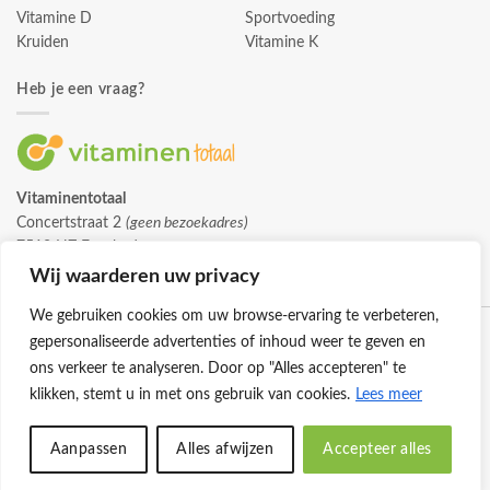
Vitamine D
Sportvoeding
Kruiden
Vitamine K
Heb je een vraag?
Vitaminentotaal
Concertstraat 2
(geen bezoekadres)
7512 HZ Enschede
info@vitaminentotaal.nl
Wij waarderen uw privacy
We gebruiken cookies om uw browse-ervaring te verbeteren,
gepersonaliseerde advertenties of inhoud weer te geven en
ons verkeer te analyseren. Door op "Alles accepteren" te
klikken, stemt u in met ons gebruik van cookies.
Lees meer
Klantenservice
Cookies
Privacybeleid
Disclaimer
Aanpassen
Alles afwijzen
Accepteer alles
© 2026 -
Vitaminentotaal.nl