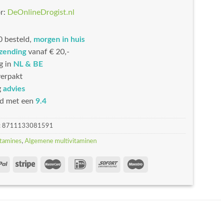
r:
DeOnlineDrogist.nl
 besteld,
morgen in huis
rzending
vanaf € 20,-
g in
NL & BE
erpakt
g
advies
d met een
9.4
:
8711133081591
tamines
,
Algemene multivitaminen