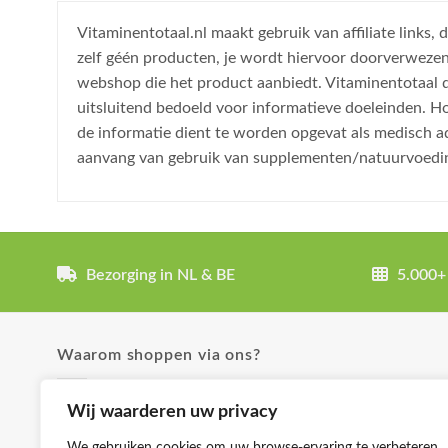
Vitaminentotaal.nl maakt gebruik van affiliate links
zelf géén producten, je wordt hiervoor doorverweze
webshop die het product aanbiedt. Vitaminentotaal do
uitsluitend bedoeld voor informatieve doeleinden. H
de informatie dient te worden opgevat als medisch a
aanvang van gebruik van supplementen/natuurvoedi
Bezorging in NL & BE
5.000+
Waarom shoppen via ons?
✓ Uitgebreide product omschrijvingen
Wij waarderen uw privacy
✓ Groot aanbod en lage prijzen