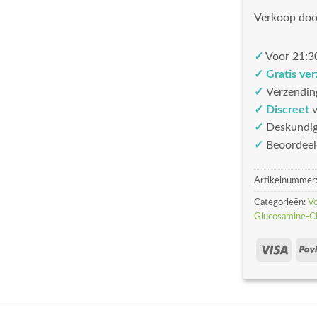
Verkoop doo
✓
Voor 21:30
✓ Gratis ve
✓
Verzendin
✓ Discreet
v
✓
Deskundi
✓
Beoordeel
Artikelnummer
Categorieën:
V
Glucosamine-C