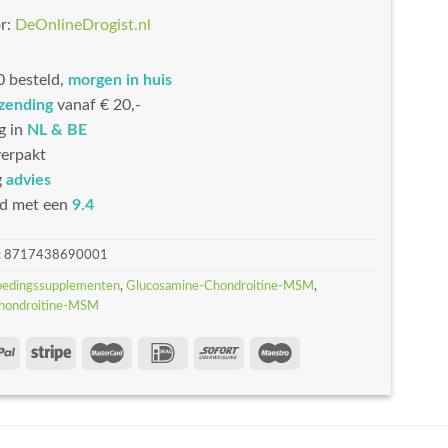
r:
DeOnlineDrogist.nl
 besteld,
morgen in huis
rzending
vanaf € 20,-
g in
NL & BE
erpakt
g
advies
d met een
9.4
:
8717438690001
oedingssupplementen
,
Glucosamine-Chondroitine-MSM
,
hondroitine-MSM