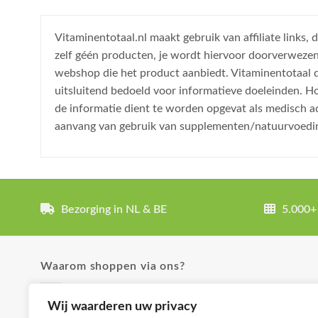
Vitaminentotaal.nl maakt gebruik van affiliate links
zelf géén producten, je wordt hiervoor doorverweze
webshop die het product aanbiedt. Vitaminentotaal do
uitsluitend bedoeld voor informatieve doeleinden. H
de informatie dient te worden opgevat als medisch a
aanvang van gebruik van supplementen/natuurvoedi
Bezorging in NL & BE
5.000+
Waarom shoppen via ons?
✓ Uitgebreide product omschrijvingen
Wij waarderen uw privacy