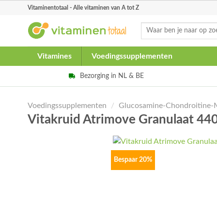
Skip
Vitaminentotaal - Alle vitaminen van A tot Z
to
Zoeken
content
naar:
Vitamines
Voedingssupplementen
Bezorging in NL & BE
Voedingssupplementen
/
Glucosamine-Chondroitine
Vitakruid Atrimove Granulaat 4
Bespaar 20%