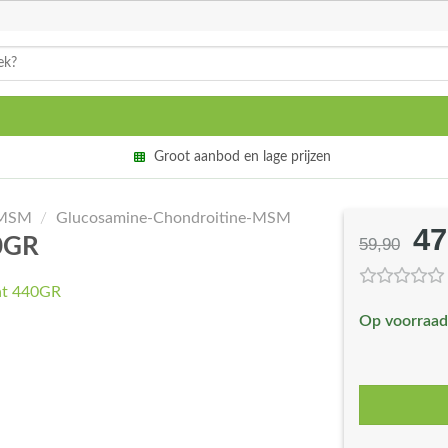
Groot aanbod en lage prijzen
-MSM
/
Glucosamine-Chondroitine-MSM
47
Oo
40GR
59,90
pri
wa
Op voorraad
€5