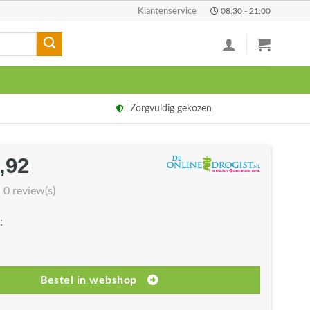
Klantenservice
08:30 - 21:00
Zorgvuldig gekozen
,92
rspronkelijke
Huidige
js
prijs
0 review(s)
s:
is:
:
9,90.
€47,92.
Bestel in webshop