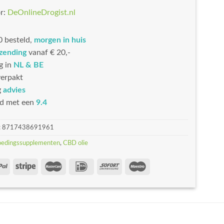
r:
DeOnlineDrogist.nl
 besteld,
morgen in huis
rzending
vanaf € 20,-
g in
NL & BE
erpakt
g
advies
d met een
9.4
:
8717438691961
oedingssupplementen
,
CBD olie