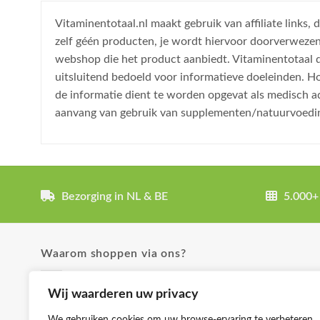
Vitaminentotaal.nl maakt gebruik van affiliate links
zelf géén producten, je wordt hiervoor doorverweze
webshop die het product aanbiedt. Vitaminentotaal do
uitsluitend bedoeld voor informatieve doeleinden. H
de informatie dient te worden opgevat als medisch a
aanvang van gebruik van supplementen/natuurvoedi
Bezorging in NL & BE
5.000+
Waarom shoppen via ons?
✓ Uitgebreide product omschrijvingen
Wij waarderen uw privacy
✓ Groot aanbod en lage prijzen