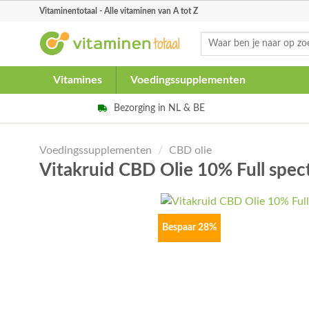
Skip
Vitaminentotaal - Alle vitaminen van A tot Z
to
Zoeken
content
naar:
Vitamines
Voedingssupplementen
Bezorging in NL & BE
Voedingssupplementen
/
CBD olie
Vitakruid CBD Olie 10% Full sp
Bespaar 28%