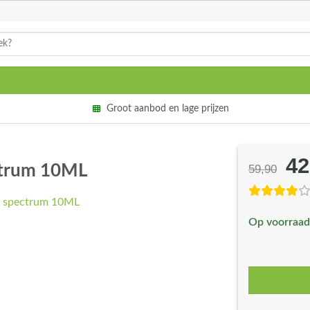
Groot aanbod en lage prijzen
42
Oo
ectrum 10ML
59,90
pri
wa
Op voorraad
€5