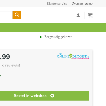
Klantenservice
08:30 - 21:00
Zorgvuldig gekozen
,99
rspronkelijke
Huidige
js
prijs
6 review(s)
s:
is:
:
9,90.
€42,99.
Bestel in webshop