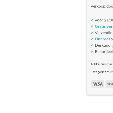
Verkoop doo
✓
Voor 21:30
✓ Gratis ve
✓
Verzendin
✓ Discreet
v
✓
Deskundi
✓
Beoordeel
Artikelnummer
Categorieën:
V