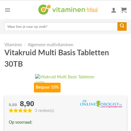
Skip
to
content
Zoeken
naar:
Vitamines
/
Algemene multivitaminen
Vitakruid Multi Basis Tabletten
30TB
Bespaar 10%
8,90
Oorspronkelijke
Huidige
9,89
prijs
prijs
3 review(s)
was:
is:
Op voorraad:
€9,89.
€8,90.