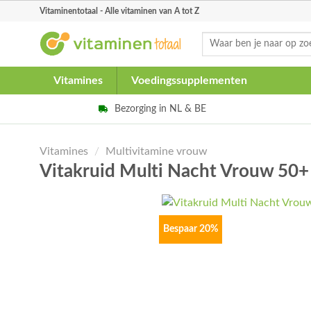
Skip
Vitaminentotaal - Alle vitaminen van A tot Z
to
Zoeken
content
naar:
Vitamines
Voedingssupplementen
Bezorging in NL & BE
Vitamines
/
Multivitamine vrouw
Vitakruid Multi Nacht Vrouw 50+
Bespaar 20%