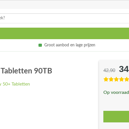
Groot aanbod en lage prijzen
34
Oo
 Tabletten 90TB
42,90
pri
wa
Op voorraad
€4