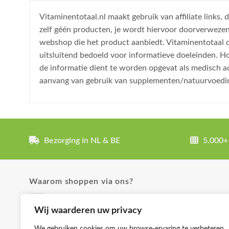
Vitaminentotaal.nl maakt gebruik van affiliate links
zelf géén producten, je wordt hiervoor doorverweze
webshop die het product aanbiedt. Vitaminentotaal do
uitsluitend bedoeld voor informatieve doeleinden. H
de informatie dient te worden opgevat als medisch a
aanvang van gebruik van supplementen/natuurvoedi
Bezorging in NL & BE
5.000+
Waarom shoppen via ons?
✓ Uitgebreide product omschrijvingen
Wij waarderen uw privacy
✓ Groot aanbod en lage prijzen