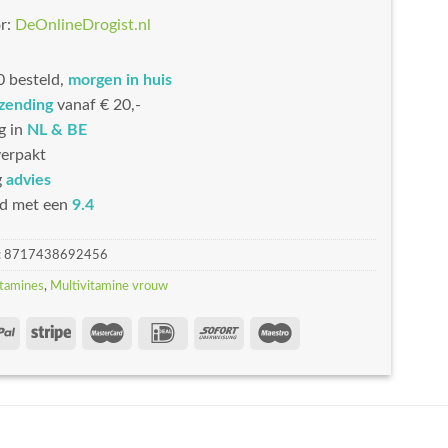
r:
DeOnlineDrogist.nl
 besteld,
morgen in huis
rzending
vanaf € 20,-
g in
NL & BE
erpakt
g
advies
d met een
9.4
:
8717438692456
tamines
,
Multivitamine vrouw