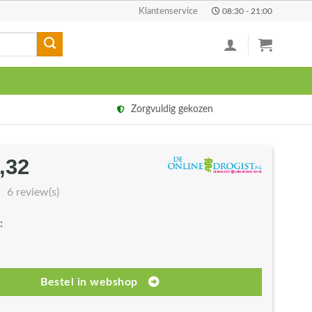
Klantenservice
08:30 - 21:00
Zorgvuldig gekozen
,32
rspronkelijke
Huidige
js
prijs
6 review(s)
s:
is:
:
2,90.
€34,32.
Bestel in webshop