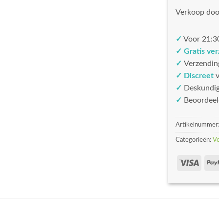
Verkoop doo
✓
Voor 21:30
✓ Gratis ve
✓
Verzendin
✓ Discreet
v
✓
Deskundi
✓
Beoordeel
Artikelnummer
Categorieën:
V