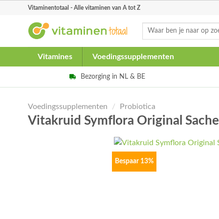
Skip
Vitaminentotaal - Alle vitaminen van A tot Z
to
Zoeken
content
naar:
Vitamines
Voedingssupplementen
Bezorging in NL & BE
Voedingssupplementen
/
Probiotica
Vitakruid Symflora Original Sach
Bespaar 13%