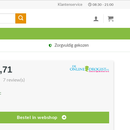
Klantenservice
08:30 - 21:00
Zorgvuldig gekozen
,71
rspronkelijke
Huidige
js
prijs
7 review(s)
s:
is:
:
9,89.
€34,71.
Bestel in webshop