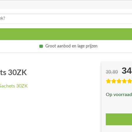
Groot aanbod en lage prijzen
34
Oo
ets 30ZK
39,89
pri
wa
Op voorraad
€3