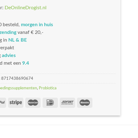
r:
DeOnlineDrogist.nl
 besteld,
morgen in huis
rzending
vanaf € 20,-
g in
NL & BE
erpakt
g
advies
d met een
9.4
:
8717438690674
oedingssupplementen
,
Probiotica