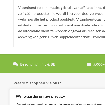
Vitaminentotaal.nl maakt gebruik van affiliate links
zelf géén producten, je wordt hiervoor doorverweze
webshop die het product aanbiedt. Vitaminentotaal do
uitsluitend bedoeld voor informatieve doeleinden. H
de informatie dient te worden opgevat als medisch a
aanvang van gebruik van supplementen/natuurvoedi
Bezorging in NL & BE
5.000+
Waarom shoppen via ons?
✓ Uitgebreide product omschrijvingen
Wij waarderen uw privacy
✓ Groot aanbod en lage prijzen