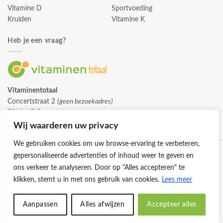
Vitamine D
Sportvoeding
Kruiden
Vitamine K
Heb je een vraag?
Vitaminentotaal
Concertstraat 2
(geen bezoekadres)
7512 HZ Enschede
info@vitaminentotaal.nl
Wij waarderen uw privacy
We gebruiken cookies om uw browse-ervaring te verbeteren,
gepersonaliseerde advertenties of inhoud weer te geven en
ons verkeer te analyseren. Door op "Alles accepteren" te
klikken, stemt u in met ons gebruik van cookies.
Lees meer
Klantenservice
Cookies
Privacybeleid
Disclaimer
Aanpassen
Alles afwijzen
Accepteer alles
© 2026 -
Vitaminentotaal.nl