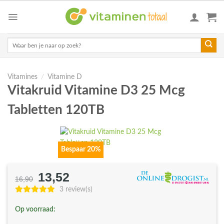
Skip
to
content
Zoeken
naar:
Vitamines
/
Vitamine D
Vitakruid Vitamine D3 25 Mcg
Tabletten 120TB
Bespaar 20%
13,52
Oorspronkelijke
Huidige
16,90
prijs
prijs
3 review(s)
was:
is:
Op voorraad:
€16,90.
€13,52.