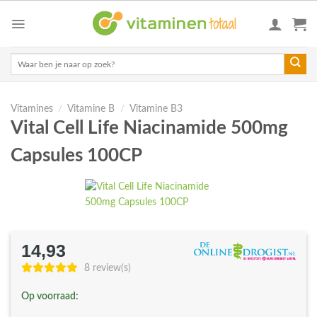
Skip
to
content
Zoeken
naar:
Vitamines
/
Vitamine B
/
Vitamine B3
Vital Cell Life Niacinamide 500mg
Capsules 100CP
14,93
8 review(s)
Op voorraad: