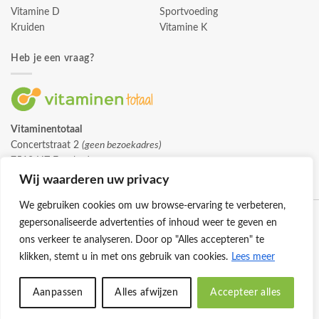
Vitamine D
Sportvoeding
Kruiden
Vitamine K
Heb je een vraag?
Vitaminentotaal
Concertstraat 2
(geen bezoekadres)
7512 HZ Enschede
info@vitaminentotaal.nl
Wij waarderen uw privacy
We gebruiken cookies om uw browse-ervaring te verbeteren,
gepersonaliseerde advertenties of inhoud weer te geven en
ons verkeer te analyseren. Door op "Alles accepteren" te
klikken, stemt u in met ons gebruik van cookies.
Lees meer
Klantenservice
Cookies
Privacybeleid
Disclaimer
Aanpassen
Alles afwijzen
Accepteer alles
© 2026 -
Vitaminentotaal.nl