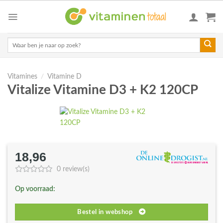
Skip
to
content
Zoeken
naar:
Vitamines
/
Vitamine D
Vitalize Vitamine D3 + K2 120CP
18,96
0 review(s)
Op voorraad:
Bestel in webshop