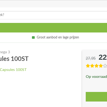
Groot aanbod en lage prijzen
mega 3
22
Oo
sules 100ST
27,95
pri
wa
Op voorraad
€2