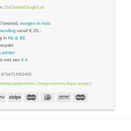
r:
DeOnlineDrogist.nl
 besteld,
morgen in huis
rzending
vanaf € 20,-
g in
NL & BE
erpakt
g
advies
d met een
9.4
:
8716717002405
oedingssupplementen
,
Omega vetzuren
,
Vegan omega 3