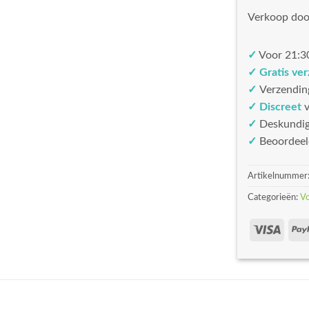
Verkoop doo
✓
Voor 21:30
✓ Gratis ve
✓
Verzendin
✓ Discreet
v
✓
Deskundi
✓
Beoordeel
Artikelnummer
Categorieën:
V