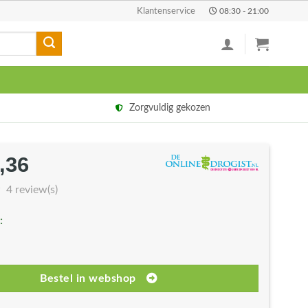
Klantenservice
08:30 - 21:00
Zorgvuldig gekozen
,36
rspronkelijke
Huidige
js
prijs
4 review(s)
s:
is:
:
7,95.
€22,36.
Bestel in webshop