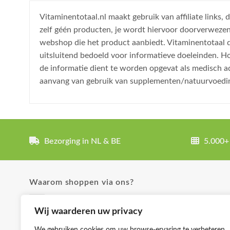
Vitaminentotaal.nl maakt gebruik van affiliate links
zelf géén producten, je wordt hiervoor doorverweze
webshop die het product aanbiedt. Vitaminentotaal do
uitsluitend bedoeld voor informatieve doeleinden. H
de informatie dient te worden opgevat als medisch a
aanvang van gebruik van supplementen/natuurvoedi
Bezorging in NL & BE
5.000+
Waarom shoppen via ons?
✓ Uitgebreide product omschrijvingen
Wij waarderen uw privacy
✓ Groot aanbod en lage prijzen