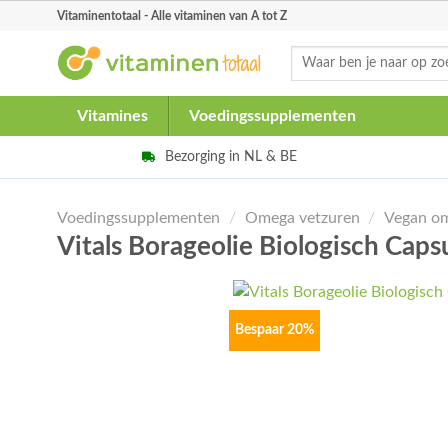
Skip
Vitaminentotaal - Alle vitaminen van A tot Z
to
Zoeken
content
naar:
Vitamines
Voedingssupplementen
Bezorging in NL & BE
Voedingssupplementen
/
Omega vetzuren
/
Vegan o
Vitals Borageolie Biologisch Cap
Bespaar 20%