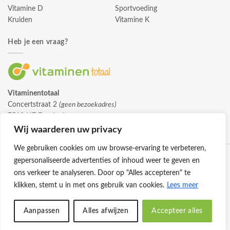
Vitamine D
Sportvoeding
Kruiden
Vitamine K
Heb je een vraag?
Vitaminentotaal
Concertstraat 2
(geen bezoekadres)
7512 HZ Enschede
info@vitaminentotaal.nl
Wij waarderen uw privacy
We gebruiken cookies om uw browse-ervaring te verbeteren,
gepersonaliseerde advertenties of inhoud weer te geven en
ons verkeer te analyseren. Door op "Alles accepteren" te
klikken, stemt u in met ons gebruik van cookies.
Lees meer
Klantenservice
Cookies
Privacybeleid
Disclaimer
Aanpassen
Alles afwijzen
Accepteer alles
© 2026 -
Vitaminentotaal.nl