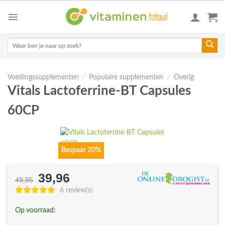
Skip
to
content
Zoeken
naar:
Voedingssupplementen
/
Populaire supplementen
/
Overig
Vitals Lactoferrine-BT Capsules
60CP
Bespaar 20%
39,96
Oorspronkelijke
Huidige
49,95
prijs
prijs
6 review(s)
was:
is:
Op voorraad:
€49,95.
€39,96.