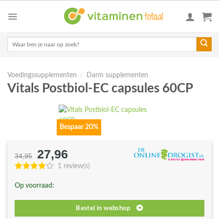
Skip
to
content
Zoeken
naar:
Voedingssupplementen
/
Darm supplementen
Vitals Postbiol-EC capsules 60CP
Bespaar 20%
27,96
Oorspronkelijke
Huidige
34,95
prijs
prijs
1 review(s)
was:
is:
Op voorraad:
€34,95.
€27,96.
Bestel in webshop