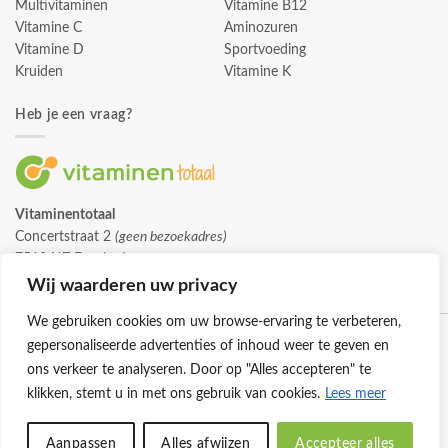
Multivitaminen
Vitamine B12
Vitamine C
Aminozuren
Vitamine D
Sportvoeding
Kruiden
Vitamine K
Heb je een vraag?
Vitaminentotaal
Concertstraat 2
(geen bezoekadres)
7512 HZ Enschede
info@vitaminentotaal.nl
Wij waarderen uw privacy
We gebruiken cookies om uw browse-ervaring te verbeteren,
gepersonaliseerde advertenties of inhoud weer te geven en
ons verkeer te analyseren. Door op "Alles accepteren" te
klikken, stemt u in met ons gebruik van cookies.
Lees meer
Klantenservice
Cookies
Privacybeleid
Disclaimer
Aanpassen
Alles afwijzen
Accepteer alles