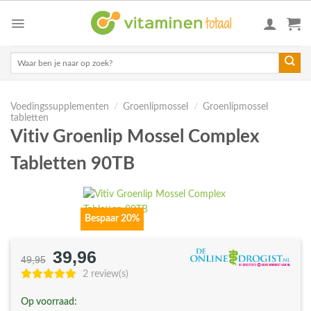
Skip
to
content
Zoeken
naar:
Voedingssupplementen
/
Groenlipmossel
/
Groenlipmossel
tabletten
Vitiv Groenlip Mossel Complex
Tabletten 90TB
Bespaar 20%
39,96
Oorspronkelijke
Huidige
49,95
prijs
prijs
2 review(s)
was:
is:
Op voorraad:
€49,95.
€39,96.