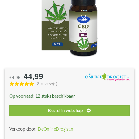
44,99
Oorspronkelijke
Huidige
64,95
prijs
prijs
8 review(s)
was:
is:
Op voorraad: 12 stuks beschikbaar
€64,95.
€44,99.
Bestel in webshop
Verkoop door:
DeOnlineDrogist.nl