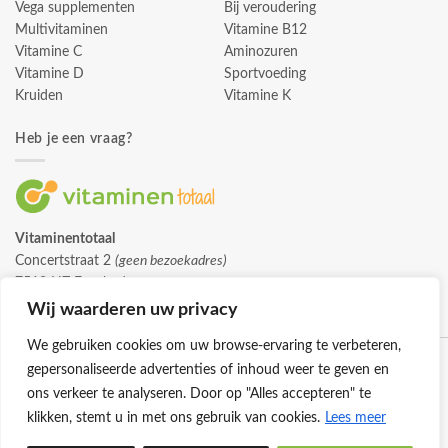
Vega supplementen
Bij veroudering
Multivitaminen
Vitamine B12
Vitamine C
Aminozuren
Vitamine D
Sportvoeding
Kruiden
Vitamine K
Heb je een vraag?
Vitaminentotaal
Concertstraat 2
(geen bezoekadres)
7512 HZ Enschede
info@vitaminentotaal.nl
Wij waarderen uw privacy
We gebruiken cookies om uw browse-ervaring te verbeteren,
gepersonaliseerde advertenties of inhoud weer te geven en
ons verkeer te analyseren. Door op "Alles accepteren" te
klikken, stemt u in met ons gebruik van cookies.
Lees meer
Klantenservice
Cookies
Privacybeleid
Disclaimer