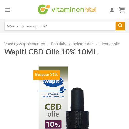
Skip
to
content
Zoeken
naar:
Voedingssupplementen
/
Populaire supplementen
/
Hennepolie
Wapiti CBD Olie 10% 10ML
Bespaar 31%