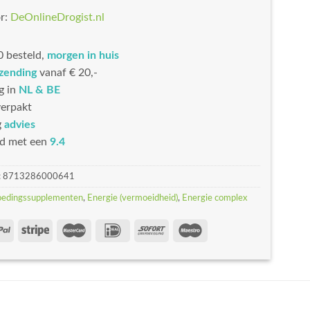
r:
DeOnlineDrogist.nl
 besteld,
morgen in huis
rzending
vanaf € 20,-
g in
NL & BE
erpakt
g
advies
d met een
9.4
:
8713286000641
oedingssupplementen
,
Energie (vermoeidheid)
,
Energie complex