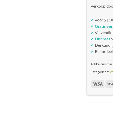
Verkoop doo
✓
Voor 21:30
✓ Gratis ve
✓
Verzendin
✓ Discreet
v
✓
Deskundi
✓
Beoordeel
Artikelnummer
Categorieën:
V