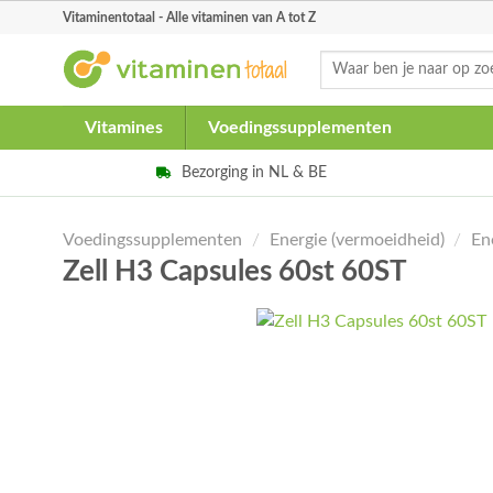
Skip
Vitaminentotaal - Alle vitaminen van A tot Z
to
Zoeken
content
naar:
Vitamines
Voedingssupplementen
Bezorging in NL & BE
Voedingssupplementen
/
Energie (vermoeidheid)
/
En
Zell H3 Capsules 60st 60ST