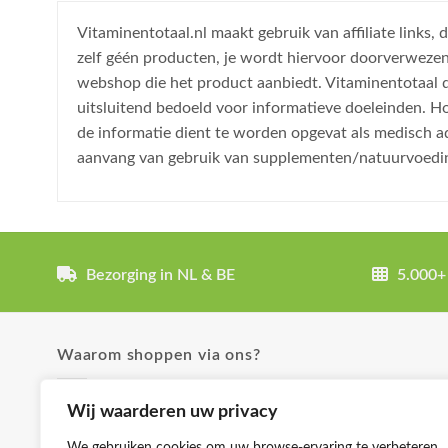
Vitaminentotaal.nl maakt gebruik van affiliate links
zelf géén producten, je wordt hiervoor doorverweze
webshop die het product aanbiedt. Vitaminentotaal do
uitsluitend bedoeld voor informatieve doeleinden. H
de informatie dient te worden opgevat als medisch a
aanvang van gebruik van supplementen/natuurvoedi
Bezorging in NL & BE
5.000+
Waarom shoppen via ons?
✓ Uitgebreide product omschrijvingen
Wij waarderen uw privacy
✓ Groot aanbod en lage prijzen