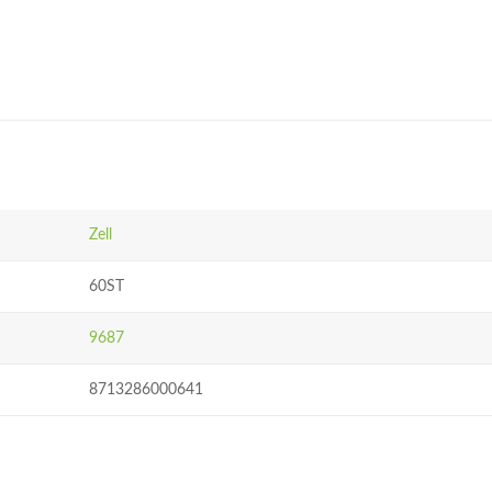
Zell
60ST
9687
8713286000641