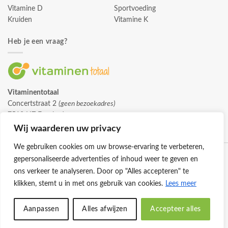
Vitamine D
Sportvoeding
Kruiden
Vitamine K
Heb je een vraag?
Vitaminentotaal
Concertstraat 2
(geen bezoekadres)
7512 HZ Enschede
info@vitaminentotaal.nl
Wij waarderen uw privacy
We gebruiken cookies om uw browse-ervaring te verbeteren,
gepersonaliseerde advertenties of inhoud weer te geven en
ons verkeer te analyseren. Door op "Alles accepteren" te
klikken, stemt u in met ons gebruik van cookies.
Lees meer
Klantenservice
Cookies
Privacybeleid
Disclaimer
Aanpassen
Alles afwijzen
Accepteer alles
© 2026 -
Vitaminentotaal.nl