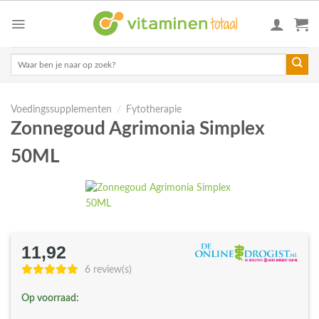
Skip
to
content
Zoeken
naar:
Voedingssupplementen
/
Fytotherapie
Zonnegoud Agrimonia Simplex
50ML
11,92
6 review(s)
Op voorraad: