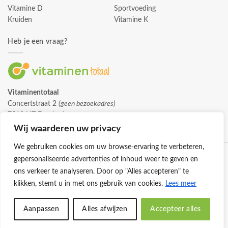
Vitamine D
Sportvoeding
Kruiden
Vitamine K
Heb je een vraag?
Vitaminentotaal
Concertstraat 2
(geen bezoekadres)
7512 HZ Enschede
info@vitaminentotaal.nl
Wij waarderen uw privacy
We gebruiken cookies om uw browse-ervaring te verbeteren,
gepersonaliseerde advertenties of inhoud weer te geven en
ons verkeer te analyseren. Door op "Alles accepteren" te
klikken, stemt u in met ons gebruik van cookies.
Lees meer
Klantenservice
Cookies
Privacybeleid
Disclaimer
Aanpassen
Alles afwijzen
Accepteer alles
© 2026 -
Vitaminentotaal.nl