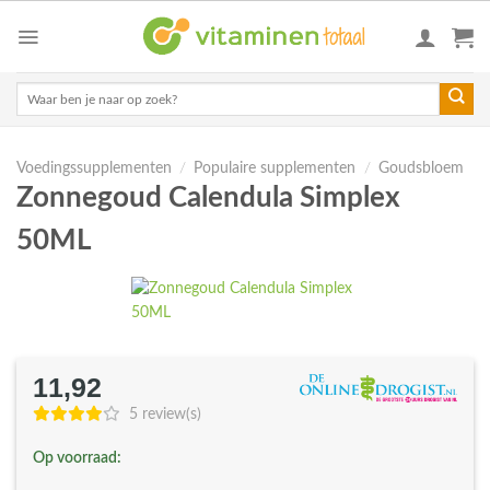
Skip
to
content
Zoeken
naar:
Voedingssupplementen
/
Populaire supplementen
/
Goudsbloem
Zonnegoud Calendula Simplex
50ML
11,92
5 review(s)
Op voorraad: