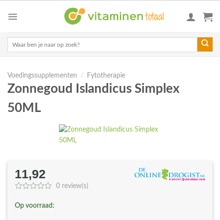
Skip
to
content
Zoeken
naar:
Voedingssupplementen
/
Fytotherapie
Zonnegoud Islandicus Simplex
50ML
11,92
0 review(s)
Op voorraad: