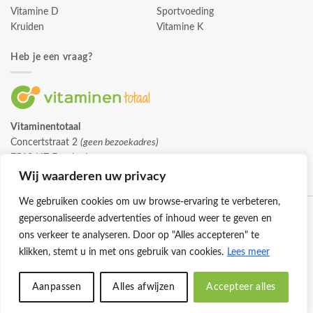
Vitamine D
Sportvoeding
Kruiden
Vitamine K
Heb je een vraag?
Vitaminentotaal
Concertstraat 2
(geen bezoekadres)
7512 HZ Enschede
info@vitaminentotaal.nl
Wij waarderen uw privacy
We gebruiken cookies om uw browse-ervaring te verbeteren,
gepersonaliseerde advertenties of inhoud weer te geven en
ons verkeer te analyseren. Door op "Alles accepteren" te
klikken, stemt u in met ons gebruik van cookies.
Lees meer
Klantenservice
Cookies
Privacybeleid
Disclaimer
Aanpassen
Alles afwijzen
Accepteer alles
© 2026 -
Vitaminentotaal.nl