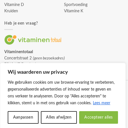
Vitamine D
Sportvoeding
Kruiden
Vitamine K
Heb je een vraag?
Vitaminentotaal
Concertstraat 2
(geen bezoekadres)
7512 HZ Enschede
info@vitaminentotaal.nl
Wij waarderen uw privacy
We gebruiken cookies om uw browse-ervaring te verbeteren,
gepersonaliseerde advertenties of inhoud weer te geven en
ons verkeer te analyseren. Door op "Alles accepteren" te
klikken, stemt u in met ons gebruik van cookies.
Lees meer
Klantenservice
Cookies
Privacybeleid
Disclaimer
Aanpassen
Alles afwijzen
Accepteer alles
© 2026 -
Vitaminentotaal.nl