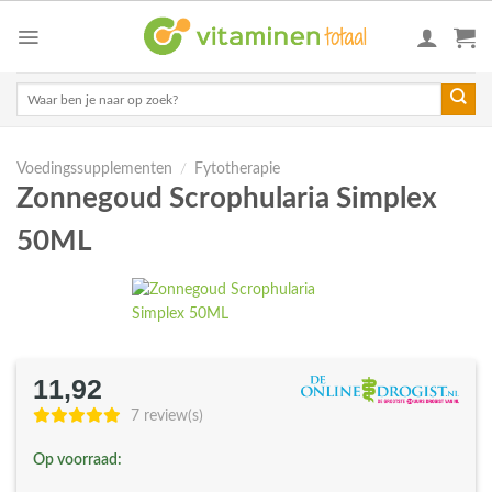
Skip
to
content
Zoeken
naar:
Voedingssupplementen
/
Fytotherapie
Zonnegoud Scrophularia Simplex
50ML
11,92
7 review(s)
Op voorraad: