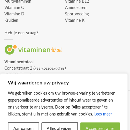
Multivitaminen
Vitamine B12
Vitamine C
Aminozuren
Vitamine D
Sportvoeding
Kruiden
Vitamine K
Heb je een vraag?
Vitaminentotaal
Concertstraat 2
(geen bezoekadres)
7512 HZ Enschede
info@vitaminentotaal.nl
Wij waarderen uw privacy
We gebruiken cookies om uw browse-ervaring te verbeteren,
gepersonaliseerde advertenties of inhoud weer te geven en
ons verkeer te analyseren. Door op "Alles accepteren" te
klikken, stemt u in met ons gebruik van cookies.
Lees meer
Klantenservice
Cookies
Privacybeleid
Disclaimer
Aanpassen
Alles afwijzen
Accepteer alles