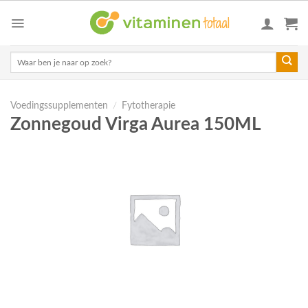
Skip
to
content
Zoeken
naar:
Voedingssupplementen
/
Fytotherapie
Zonnegoud Virga Aurea 150ML